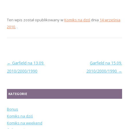
Ten wpis został opublikowany w
Komiks na dziś
dnia
14 września
2010
,
.
Zobacz
←
Garfield na 13.09.
Garfield na 15.09.
wpisy
2010/2000/1990
2010/2000/1990
→
KATEGORIE
Bonus
Komiks na dziś
Komiks na weekend