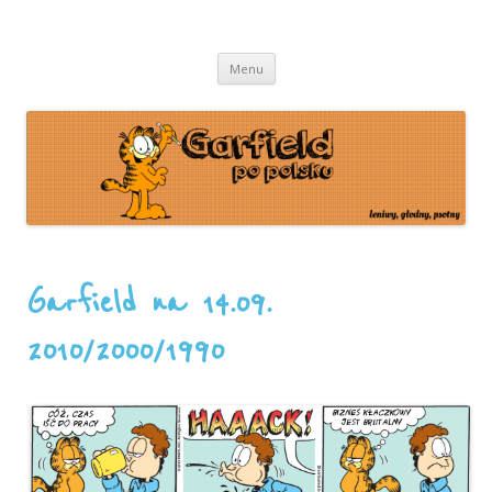
leniwy, głodny, psotny
Garfield
Przeskocz
Menu
do
treści
Garfield na 14.09.
2010/2000/1990