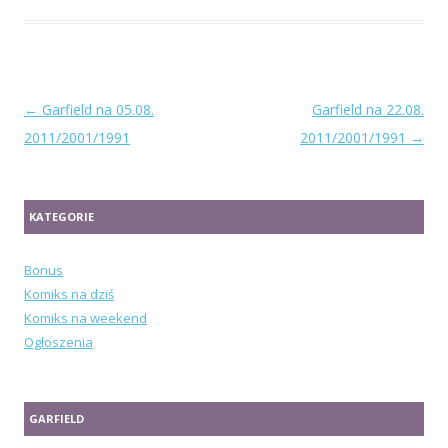
Zobacz
←
Garfield na 05.08.
Garfield na 22.08.
wpisy
2011/2001/1991
2011/2001/1991
→
KATEGORIE
Bonus
Komiks na dziś
Komiks na weekend
Ogłoszenia
GARFIELD