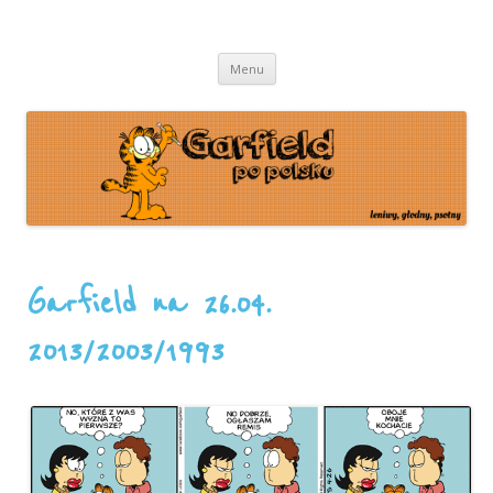
leniwy, głodny, psotny
Garfield
Przeskocz
Menu
do
treści
Garfield na 26.04.
2013/2003/1993