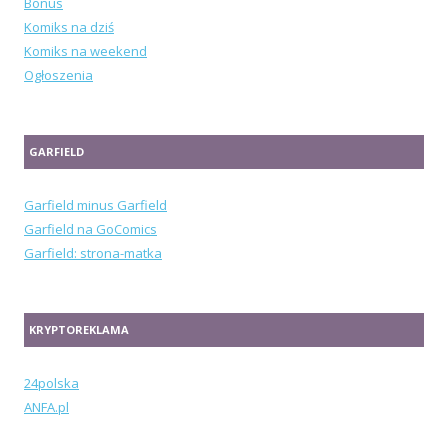
Bonus
Komiks na dziś
Komiks na weekend
Ogłoszenia
GARFIELD
Garfield minus Garfield
Garfield na GoComics
Garfield: strona-matka
KRYPTOREKLAMA
24polska
ANFA.pl