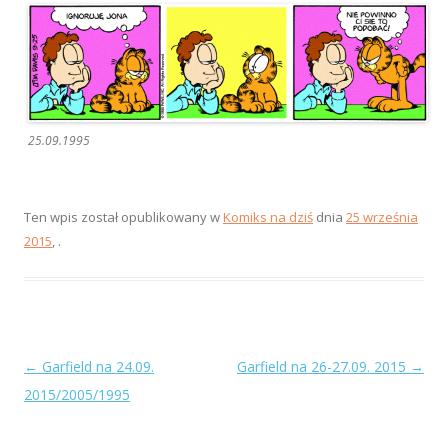
25.09.1995
Ten wpis został opublikowany w
Komiks na dziś
dnia
25 września
2015
,
.
Zobacz
←
Garfield na 24.09.
Garfield na 26-27.09. 2015
→
wpisy
2015/2005/1995