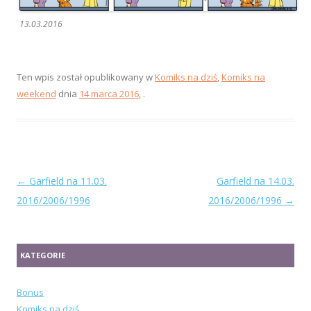
13.03.2016
Ten wpis został opublikowany w
Komiks na dziś
,
Komiks na
weekend
dnia
14 marca 2016
,
.
Zobacz
←
Garfield na 11.03.
Garfield na 14.03.
wpisy
2016/2006/1996
2016/2006/1996
→
KATEGORIE
Bonus
Komiks na dziś