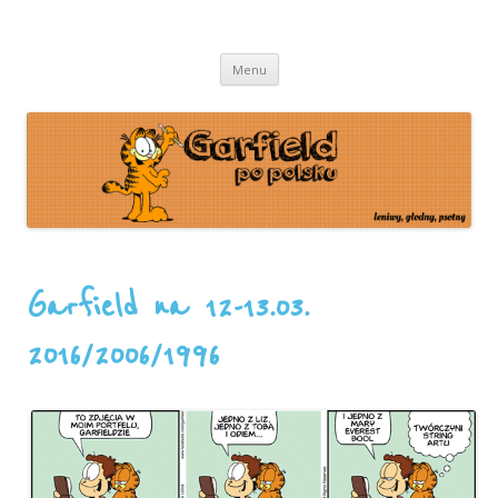
leniwy, głodny, psotny
Garfield
Przeskocz
Menu
do
treści
Garfield na 12-13.03.
2016/2006/1996