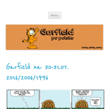
leniwy, głodny, psotny
Garfield
Przeskocz
Menu
do
treści
Garfield na 30-31.07.
2016/2006/1996