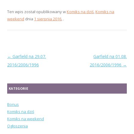
Ten wpis został opublikowany w
Komiks na dziś
,
Komiks na
weekend
dnia
1 sierpnia 2016
,
.
Zobacz
←
Garfield na 29.07.
Garfield na 01.08.
wpisy
2016/2006/1996
2016/2006/1996
→
KATEGORIE
Bonus
Komiks na dziś
Komiks na weekend
Ogłoszenia