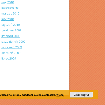
maj 2010
kwiecień 2010
marzec 2010
luty 2010
styczeń 2010
grudzień 2009
listopad 2009
październik 2009
wrzesień 2009
sierpień 2009
lipiec 2009
Zaakceptuj
tając z tej strony zgadzasz się na ciasteczka.
więcej