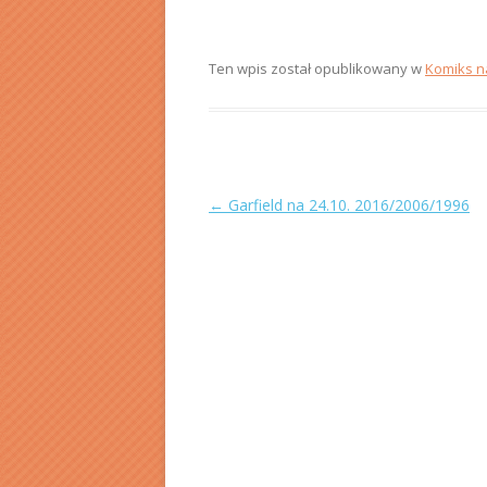
Ten wpis został opublikowany w
Komiks n
Zobacz
←
Garfield na 24.10. 2016/2006/1996
wpisy