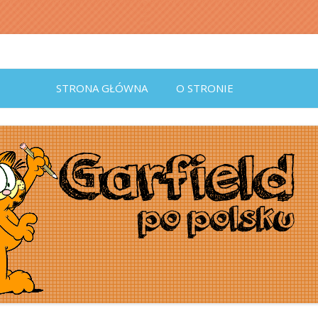
Przeskocz
do
STRONA GŁÓWNA
O STRONIE
treści