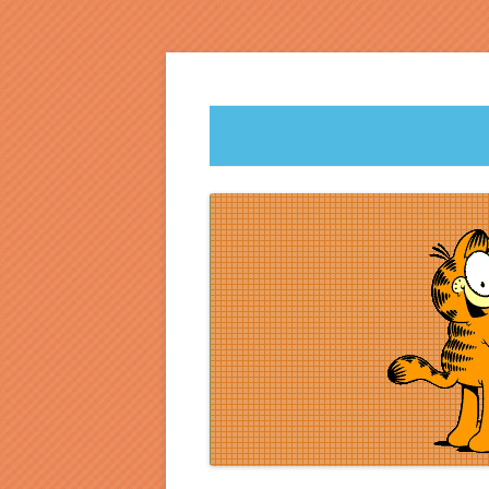
leniwy, głodny, psotny
Garfield