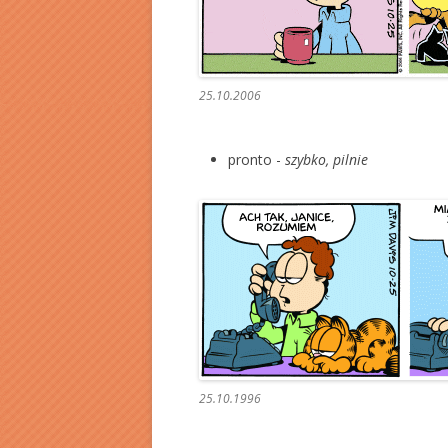
25.10.2006
pronto -
szybko, pilnie
25.10.1996