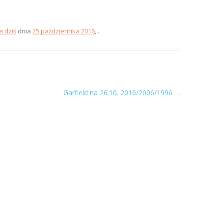
a dziś
dnia
25 października 2016
,
.
Garfield na 26.10. 2016/2006/1996
→