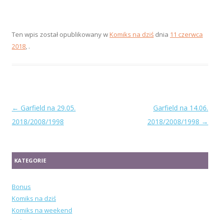
Ten wpis został opublikowany w
Komiks na dziś
dnia
11 czerwca
2018
,
.
Zobacz
←
Garfield na 29.05.
Garfield na 14.06.
wpisy
2018/2008/1998
2018/2008/1998
→
KATEGORIE
Bonus
Komiks na dziś
Komiks na weekend